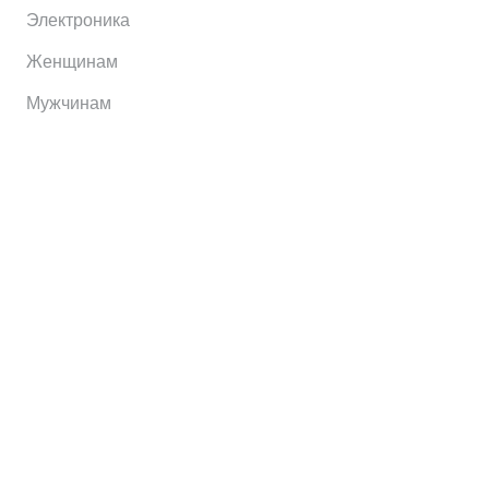
Электроника
Женщинам
Мужчинам
Информация
Brands
Home
My Account
Shop
Главная
Контакты
О сервисе
Контакты