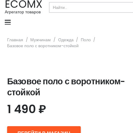
ECOMX
Search
for:
Агрегатор товаров
Главная
/
Мужчинам
/
Одежда
/
Поло
/
Базовое поло с воротником-стойкой
Базовое поло с воротником-
стойкой
1 490
₽