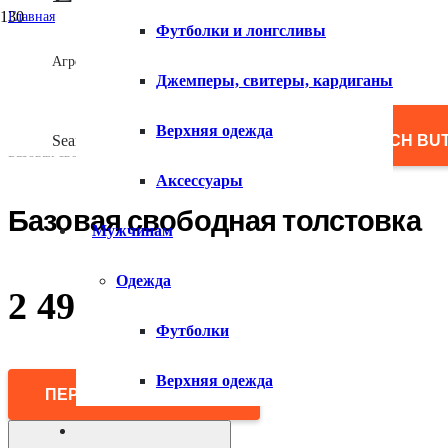
Главная
Футболки и лонгсливы
/
Мужчинам
Агрегатор товаров
/
Джемперы, свитеры, кардиганы
Одежда
/
Толстовки
Верхняя одежда
/
Search for:
SEARCH BU
Базовая свободная толстовка
Аксессуары
Базовая свободная толстовка
Мужчинам
Одежда
2 490
₽
Футболки
Верхняя одежда
ПЕРЕЙТИ В МАГАЗИН