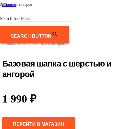
Агрегатор товаров
Главная
/
Женщинам
Search for:
/
Аксессуары
/
Шапки
SEARCH BUTTON
/
Базовая шапка с шерстью и ангорой
Базовая шапка с шерстью и
ангорой
1 990
₽
ПЕРЕЙТИ В МАГАЗИН