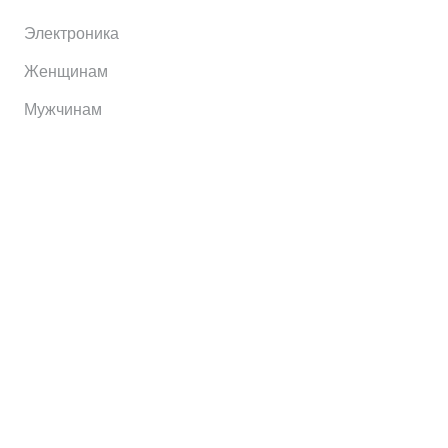
Электроника
Женщинам
Мужчинам
Информация
Brands
Home
My Account
Shop
Главная
Контакты
О сервисе