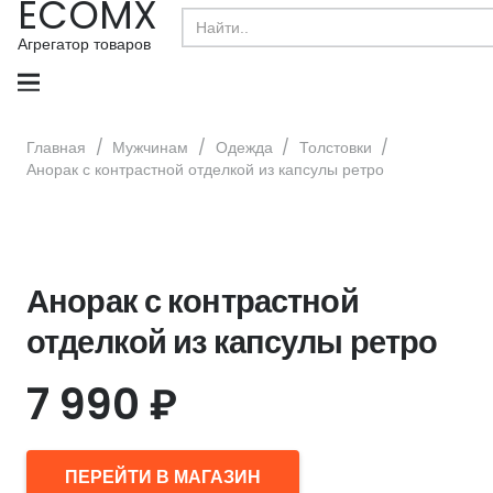
ECOMX
Search
for:
Агрегатор товаров
Главная
/
Мужчинам
/
Одежда
/
Толстовки
/
Анорак с контрастной отделкой из капсулы ретро
Анорак с контрастной
отделкой из капсулы ретро
7 990
₽
ПЕРЕЙТИ В МАГАЗИН